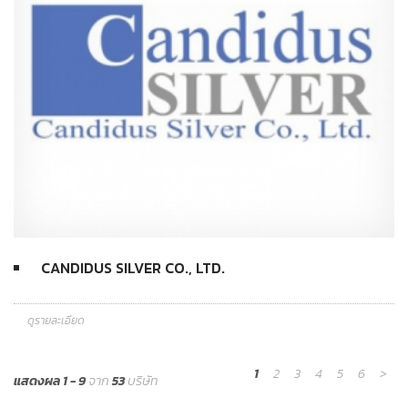
CANDIDUS SILVER CO., LTD.
ดูรายละเอียด
1
2
3
4
5
6
>
แสดงผล 1 - 9
จาก
53
บริษัท